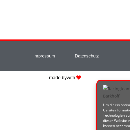
Impressum
Datenschutz
made by
with
Um dir ein optim
Geräteinformati
Technologien zus
dieser Website v
können bestimmt